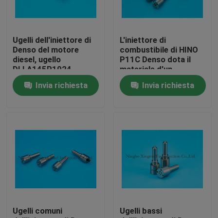
Fatory Tour
Ugelli dell'iniettore di
L'iniettore di
Denso del motore
combustibile di HINO
Controllo di qualità
diesel, ugello
P11C Denso dota il
DLLA145P1024,
materiale d'un
0934001024,
polverizzatore
Invia richiesta
Invia richiesta
0950005931
comune dell'acciaio
Contattaci
dell'iniettore di Toyota
rapido della ferrovia
Vigo 2kd
Richiedere un preventivo
ugelli comuni dell'iniettore della ferrovia
Ugelli dell'iniettore di Bosch
Ugelli comuni
Ugelli bassi
Ugelli dell'iniettore di Denso