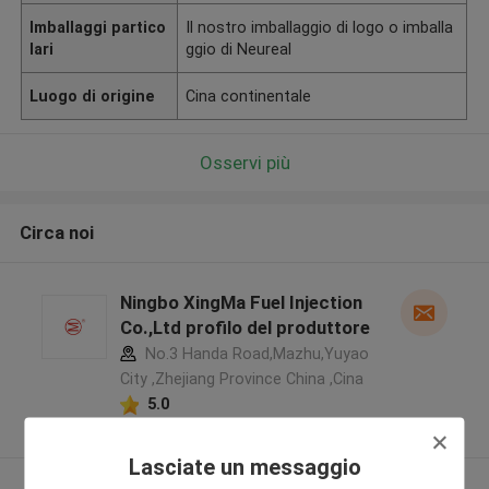
Imballaggi partico
Il nostro imballaggio di logo o imballa
lari
ggio di Neureal
Luogo di origine
Cina continentale
Osservi più
Circa noi
Ningbo XingMa Fuel Injection
Co.,Ltd profilo del produttore
No.3 Handa Road,Mazhu,Yuyao
City ,Zhejiang Province China ,Cina
5.0
Fornitore verificato
Lasciate un messaggio
Osservi più