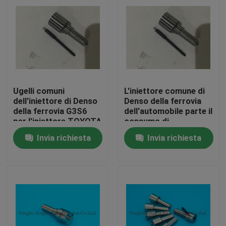
Ugelli comuni
L'iniettore comune di
dell'iniettore di Denso
Denso della ferrovia
della ferrovia G3S6
dell'automobile parte il
per l'iniettore TOYOTA
consumo di
VIGO 3,0 VNT
combustibile basso
Invia richiesta
Invia richiesta
degli ugelli
Casa
Prodotti
Chi siamo