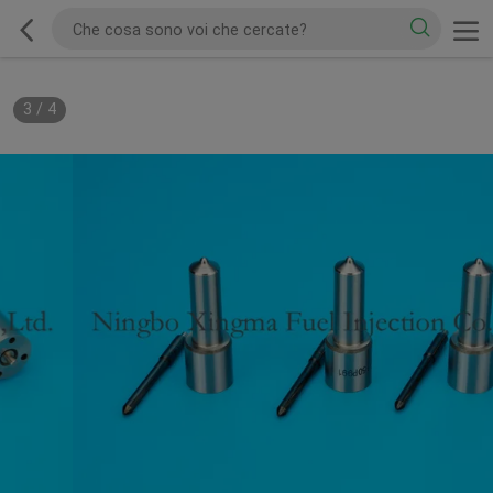
3
/
4