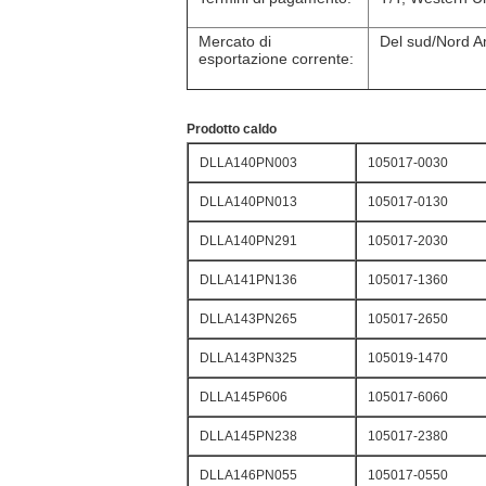
Mercato di
Del sud/Nord Am
esportazione corrente:
Prodotto caldo
DLLA140PN003
105017-0030
DLLA140PN013
105017-0130
DLLA140PN291
105017-2030
DLLA141PN136
105017-1360
DLLA143PN265
105017-2650
DLLA143PN325
105019-1470
DLLA145P606
105017-6060
DLLA145PN238
105017-2380
DLLA146PN055
105017-0550