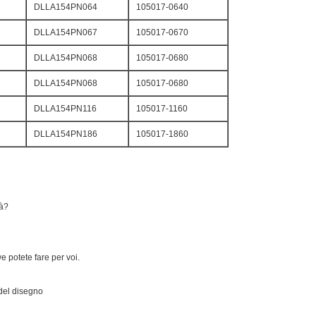
DLLA154PN064
105017-0640
DLLA154PN067
105017-0670
DLLA154PN068
105017-0680
DLLA154PN068
105017-0680
DLLA154PN116
105017-1160
DLLA154PN186
105017-1860
tà?
 potete fare per voi.
del disegno