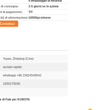
o imballaggio di Neureal
 di consegna:
3-5 giorni se in azione
ni di pagamento:
T/T
ità di alimentazione:
10000pcs/mese
Contattaci
Yuyao, Zhejiang (Cina)
acciaio rapido
whatsapp +86 15824549542
1050170030
ore di Fule per KUBOTA