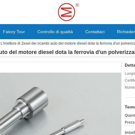
Fatory Tour
Controllo di qualità
Contattaci
Richieder
L'iniettore di Zexel dei ricambi auto del motore diesel dota la ferrovia d'un polve
 auto del motore diesel dota la ferrovia d'un polveri
Detta
Luogo 
Certif
Numer
Term
Quant
Prezz
Imball