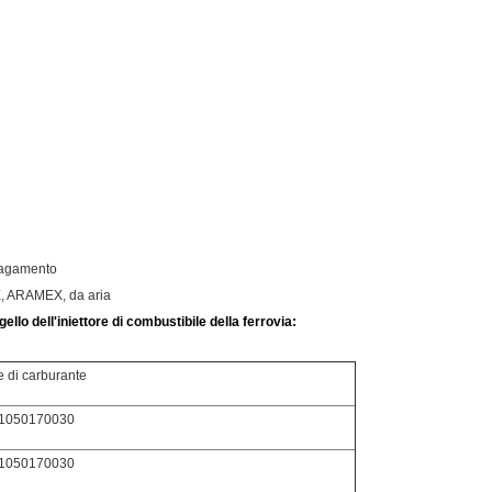
 pagamento
E, ARAMEX, da aria
ello dell'iniettore di combustibile della ferrovia:
e di carburante
1050170030
1050170030