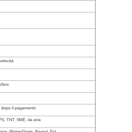
velocità
s/box
i dopo il pagamento
S, TNT, SME, da aria
nion, MoneyGram, Paypal, Ect.