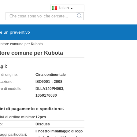
Italian
search
e un preventivo
rizzatore comune per Kubota
zzatore comune per Kubota
gli:
di origine:
Cina continentale
icazione:
ISO9001：2008
o di modello:
DLLA140PN003,
1050170030
ini di pagamento e spedizione:
ità di ordine minimo:
12pcs
o:
Discuss
Il nostro imballaggio di logo
aggi particolari: