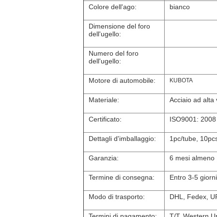
Colore dell'ago:
bianco
Dimensione del foro
dell'ugello:
Numero del foro
dell'ugello:
Motore di automobile:
KUBOTA
Materiale:
Acciaio ad alta 
Certificato:
ISO9001: 2008
Dettagli d'imballaggio:
1pc/tube, 10pc
Garanzia:
6 mesi almeno
Termine di consegna:
Entro 3-5 giorn
Modo di trasporto:
DHL, Fedex, UP
Termini di pagamento:
T/T, Western U