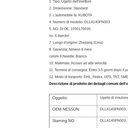
1. Tipo: Ugello dell'iniettore
2. Dimensione: Standard
3. L'automobile fa: KUBOTA
4. Numero di modello: DLLA140PN003
5. NO. DI OE: 1050170030
no. 6.Injector:
7. Luogo d'origine: Zhejiang (Cina)
8. Garanzia: Almeno 6 mesi
colore 9.Needle: Bianco
10. Materiale: Acciaio ad alta velocità
11. Termine di consegna: Entro 3-5 giorni dopo il
12. Modo di trasporto: DHL, Fedex, UPS, TNT, SM
Descrizione di prodotto dei dettagli comuni dell'ug
Oggetto:
Ugello di iniezion
OEM NESSUN:
DLLA140PN003, 
Staming NO.
DLLA140PN003, 