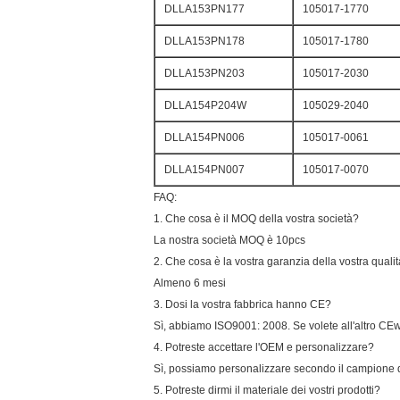
DLLA153PN177
105017-1770
DLLA153PN178
105017-1780
DLLA153PN203
105017-2030
DLLA154P204W
105029-2040
DLLA154PN006
105017-0061
DLLA154PN007
105017-0070
FAQ:
1. Che cosa è il MOQ della vostra società?
La nostra società MOQ è 10pcs
2. Che cosa è la vostra garanzia della vostra quali
Almeno 6 mesi
3. Dosi la vostra fabbrica hanno CE?
Sì, abbiamo ISO9001: 2008. Se volete all'altro CEwe
4. Potreste accettare l'OEM e personalizzare?
Sì, possiamo personalizzare secondo il campione 
5. Potreste dirmi il materiale dei vostri prodotti?