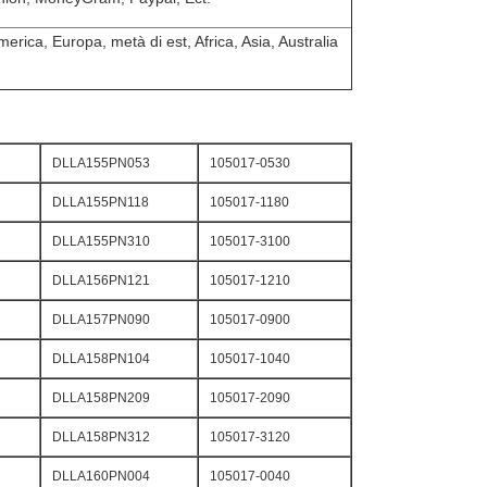
erica, Europa, metà di est, Africa, Asia, Australia
DLLA155PN053
105017-0530
DLLA155PN118
105017-1180
DLLA155PN310
105017-3100
DLLA156PN121
105017-1210
DLLA157PN090
105017-0900
DLLA158PN104
105017-1040
DLLA158PN209
105017-2090
DLLA158PN312
105017-3120
DLLA160PN004
105017-0040