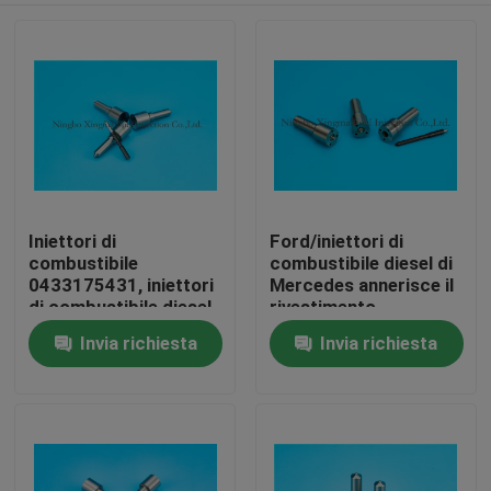
Iniettori di
Ford/iniettori di
combustibile
combustibile diesel di
0433175431, iniettori
Mercedes annerisce il
di combustibile diesel
rivestimento
del motore diesel di
0433175501/044512021
Invia richiesta
Invia richiesta
Casa
Peugeot del camion
Prodotti
Chi siamo