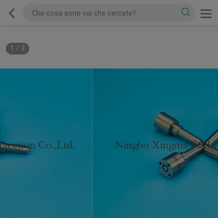
1
/
3