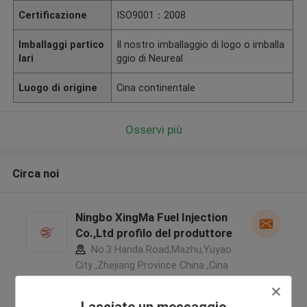
Certificazione
ISO9001：2008
Imballaggi partico
Il nostro imballaggio di logo o imballa
lari
ggio di Neureal
Luogo di origine
Cina continentale
Osservi più
Circa noi
Ningbo XingMa Fuel Injection
Co.,Ltd profilo del produttore
No.3 Handa Road,Mazhu,Yuyao
City ,Zhejiang Province China ,Cina
5.0
Fornitore verificato
Lasciate un messaggio