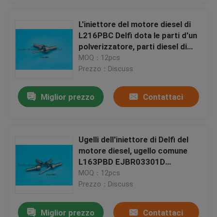
L'iniettore del motore diesel di
L216PBC Delfi dota le parti d'un
polverizzatore, parti diesel di
iniezione di carburante
MOQ：12pcs
Prezzo：Discuss
Miglior prezzo
Contattaci
Ugelli dell'iniettore di Delfi del
motore diesel, ugello comune
L163PBD EJBR03301D
dell'iniettore della ferrovia
MOQ：12pcs
Prezzo：Discuss
Miglior prezzo
Contattaci