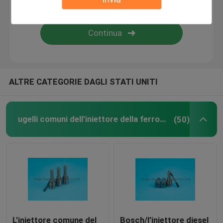
Iniettori di combustibile diesel
Valvola comune della ferrovia
ALTRE CATEGORIE DAGLI STATI UNITI
ugelli comuni dell'iniettore della ferrovia
(50)
L'iniettore comune del
Bosch/l'iniettore diesel