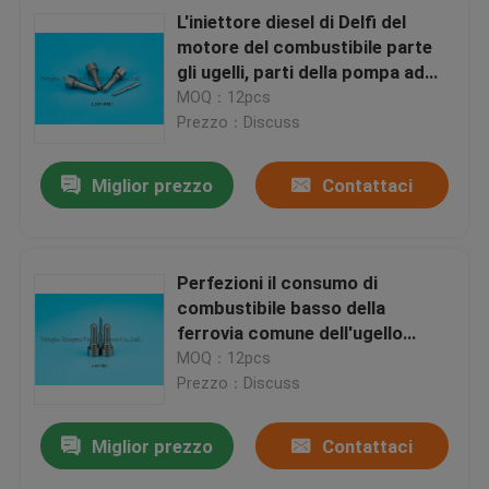
L'iniettore diesel di Delfi del
motore del combustibile parte
gli ugelli, parti della pompa ad
iniezione di Delfi
MOQ：12pcs
Prezzo：Discuss
Miglior prezzo
Contattaci
Perfezioni il consumo di
combustibile basso della
ferrovia comune dell'ugello
dell'iniettore di combustibile di
MOQ：12pcs
Delfi di progettazione
Prezzo：Discuss
Miglior prezzo
Contattaci