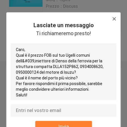
Prezzo：Discuss
Ugelli dell'iniettore di Delfi
Miglior prezzo
Contattaci
Lasciate un messaggio
Ugello dell'iniettore di Yanmar
Ti richiameremo presto!
Osservi più
Ugelli dell'iniettore di Zexel
ugelli diesel dell'iniettore
Lasciate un messaggio
Ti richiameremo presto!
Ugello dell'iniettore di combustibile
Ugelli dell'iniettore del palladio
iniettore comune della ferrovia
Invia