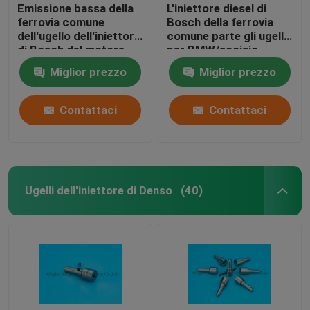
Emissione bassa della
L'iniettore diesel di
ferrovia comune
Bosch della ferrovia
dell'ugello dell'iniettore
comune parte gli ugelli
di Bosch del motore
per BMW/acciaio
diesel dei ricambi auto
rapido di Mercedes
Miglior prezzo
Miglior prezzo
Contattaci
Contattaci
Ugelli dell'iniettore di Denso
(40)