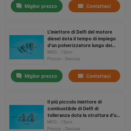
Miglior prezzo
Contattaci
L'iniettore di Delfi del motore
diesel dota il tempo di impiego
d'un polverizzatore lungo dei
pezzi di ricambio di L053PBC
MOQ：12pcs
Prezzo：Discuss
Miglior prezzo
Contattaci
Casa
Il più piccolo iniettore di
combustibile di Delfi di
Prodotti
tolleranza dota la struttura d'un
polverizzatore compatta della
MOQ：12pcs
ferrovia comune
Chi siamo
Prezzo：Discuss