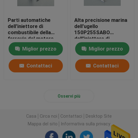
Parti automatiche
Alta precisione marina
dell'iniettore di
dell'ugello
combustibile della
150P255SABO
ferrovia del motore
dell'iniettore di
diesel di Yanmar
combustibile di Yanmar
Miglior prezzo
Miglior prezzo
dell'ugello comune
del motore
dell'iniettore
Contattaci
Contattaci
Osservi più
Casa
Circa noi
Contattaci
Desktop Site
Mappa del sito
Informativa sulla privacy