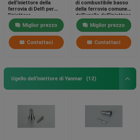
dell'iniettore della
di combustibile basso
ferrovia di Delfi per
della ferrovia comune
l'iniettore
dell'ugello dell'iniettore
BEBE4D08004/4D24004/4D24104
di combustibile di Delfi
Miglior prezzo
Miglior prezzo
del motore diesel
di progettazione
Contattaci
Contattaci
Ugello dell'iniettore di Yanmar
(12)