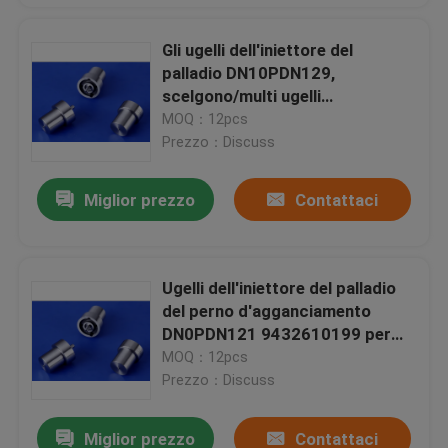
Gli ugelli dell'iniettore del
palladio DN10PDN129,
scelgono/multi ugelli
dell'iniettore del foro
MOQ：12pcs
Prezzo：Discuss
Miglior prezzo
Contattaci
Ugelli dell'iniettore del palladio
del perno d'agganciamento
DN0PDN121 9432610199 per
KOMATSU/Nissan/benz
MOQ：12pcs
Prezzo：Discuss
Miglior prezzo
Contattaci