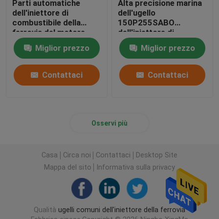
Parti automatiche
Alta precisione marina
dell'iniettore di
dell'ugello
combustibile della
150P255SABO
ferrovia del motore
dell'iniettore di
diesel di Yanmar
combustibile di Yanmar
Miglior prezzo
Miglior prezzo
dell'ugello comune
del motore
dell'iniettore
Contattaci
Contattaci
Osservi più
Casa
Circa noi
Contattaci
Desktop Site
Mappa del sito
Informativa sulla privacy
Qualità
ugelli comuni dell'iniettore della ferrovia