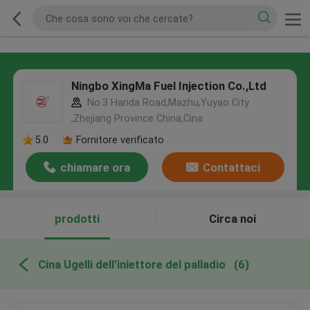
Ningbo XingMa Fuel Injection Co.,Ltd
No.3 Handa Road,Mazhu,Yuyao City
,Zhejiang Province China,Cina
5.0
Fornitore verificato
chiamare ora
Contattaci
prodotti
Circa noi
Cina Ugelli dell'iniettore del palladio
(6)