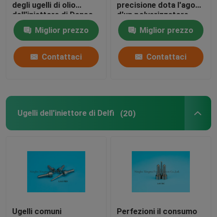
degli ugelli di olio
precisione dota l'ago
dell'iniettore di Denso
d'un polverizzatore
della ferrovia
nero DLLA154P881,
Miglior prezzo
Miglior prezzo
DLLA155P960
0950006290 di colore
Contattaci
Contattaci
Ugelli dell'iniettore di Delfi
(20)
Ugelli comuni
Perfezioni il consumo