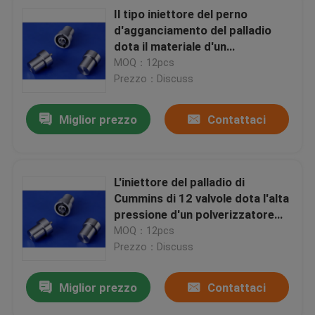
Il tipo iniettore del perno
d'agganciamento del palladio
dota il materiale d'un
polverizzatore comune
MOQ：12pcs
dell'acciaio rapido del motore
Prezzo：Discuss
diesel della ferrovia
Miglior prezzo
Contattaci
L'iniettore del palladio di
Cummins di 12 valvole dota l'alta
pressione d'un polverizzatore
DN0PD619 0934006190
MOQ：12pcs
Prezzo：Discuss
Miglior prezzo
Contattaci