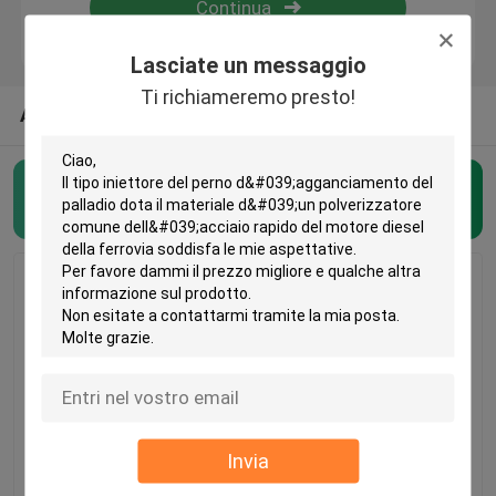
Lasciate un messaggio
Fatory Tour
Ti richiameremo presto!
ALTRE CATEGORIE DAGLI STATI UNITI
Controllo di qualità
ugelli comuni dell'iniettore della ferrovia
(50)
Contattaci
Richiedere un preventivo
ugelli comuni dell'iniettore della ferrovia
Ugelli dell'iniettore di Bosch
L'iniettore comune del
Bosch/l'iniettore diesel
motore diesel della
ferrovia comune di
Invia
ferrovia
Delfi dota il motore
Ugelli dell'iniettore di Denso
DLLA146P1725 dota il
d'un polverizzatore