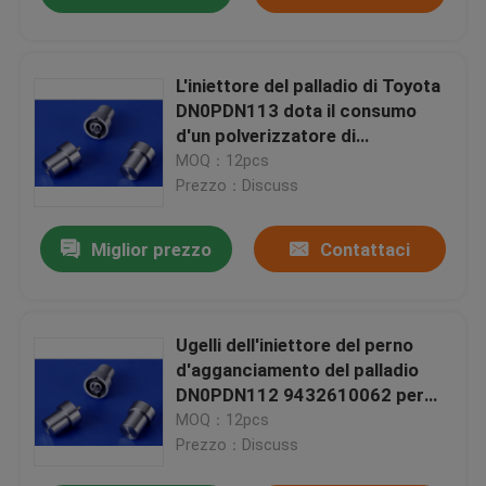
L'iniettore del palladio di Toyota
DN0PDN113 dota il consumo
d'un polverizzatore di
combustibile basso della
MOQ：12pcs
ferrovia comune
Prezzo：Discuss
Miglior prezzo
Contattaci
Ugelli dell'iniettore del perno
d'agganciamento del palladio
DN0PDN112 9432610062 per
Mitsubishi/Hyundai
MOQ：12pcs
Prezzo：Discuss