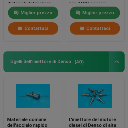
di Bosch del motore
per BMW/acciaio
diesel dei ricambi auto
rapido di Mercedes
Miglior prezzo
Miglior prezzo
Iniettori di combustibile diesel
Contattaci
Contattaci
Valvola comune della ferrovia
Ugelli dell'iniettore di Denso
(40)
Materiale comune
L'iniettore del motore
dell'acciaio rapido
diesel di Denso di alta