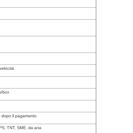
velocità
s/box
ni dopo il pagamento
PS, TNT, SME, da aria