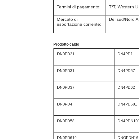
Termini di pagamento:
T/T, Western U
Mercato di
Del sud/Nord Am
esportazione corrente:
Prodotto caldo
DN0PD21
DN4PD1
DN0PD31
DN4PD57
DN0PD37
DN4PD62
DN0PD4
DN4PD681
DN0PD58
DN4PDN10
DN0PD619
DNOPDN16