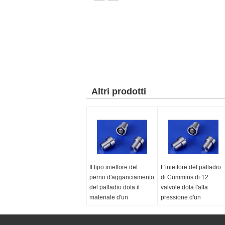
Altri prodotti
Il tipo iniettore del
L'iniettore del palladio
perno d'agganciamento
di Cummins di 12
del palladio dota il
valvole dota l'alta
materiale d'un
pressione d'un
polverizzatore comune
polverizzatore
dell'acciaio rapido del
DN0PD619