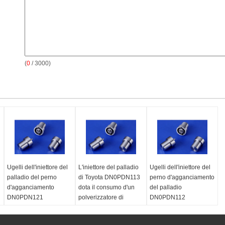
(
0
/ 3000)
Ugelli dell'iniettore del
L'iniettore del palladio
Ugelli dell'iniettore del
palladio del perno
di Toyota DN0PDN113
perno d'agganciamento
d'agganciamento
dota il consumo d'un
del palladio
DN0PDN121
polverizzatore di
DN0PDN112
9432610199 per
combustibile basso
9432610062 per
KOMATSU/Nissan/benz
della ferrovia comune
Mitsubishi/Hyundai