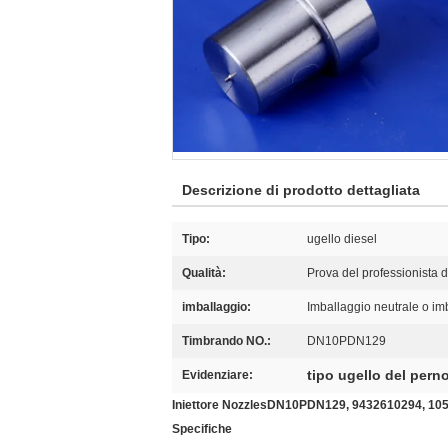
Descrizione di prodotto dettagliata
Tipo:
ugello diesel
Qualità:
Prova del professionista 
imballaggio:
Imballaggio neutrale o im
Timbrando NO.:
DN10PDN129
tipo ugello del per
Evidenziare:
Iniettore NozzlesDN10PDN129, 9432610294, 10500
Specifiche