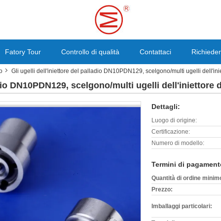
Fatory Tour
Controllo di qualità
Contattaci
Richieder
io
Gli ugelli dell'iniettore del palladio DN10PDN129, scelgono/multi ugelli dell'inie
ladio DN10PDN129, scelgono/multi ugelli dell'iniettore 
Dettagli:
Luogo di origine:
Certificazione:
Numero di modello:
Termini di pagament
Quantità di ordine minim
Prezzo:
Imballaggi particolari: