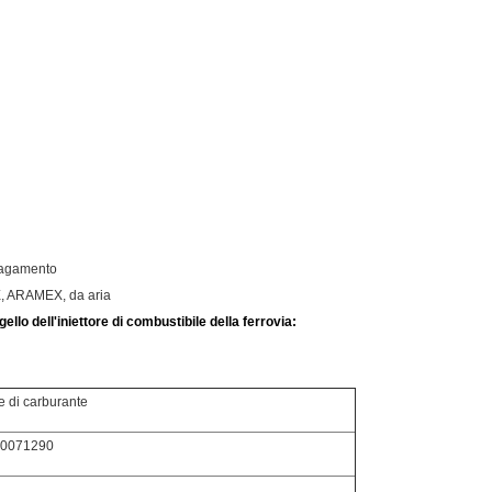
 pagamento
E, ARAMEX, da aria
ello dell'iniettore di combustibile della ferrovia:
e di carburante
50071290