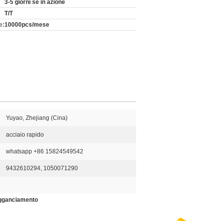
3-5 giorni se in azione
T/T
e:
10000pcs/mese
Yuyao, Zhejiang (Cina)
acciaio rapido
whatsapp +86 15824549542
9432610294, 1050071290
agganciamento