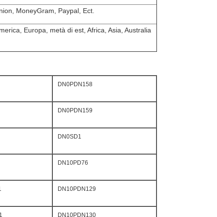
nion, MoneyGram, Paypal, Ect.
erica, Europa, metà di est, Africa, Asia, Australia
DN0PDN158
DN0PDN159
DN0SD1
DN10PD76
1
DN10PDN129
1
DN10PDN130