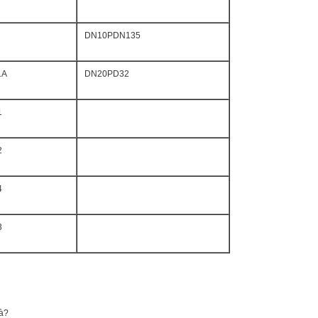
DN10PDN135
1A
DN20PD32
1
2
4
3
tà?