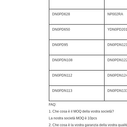
DN0PD628
NP002RA
DN0PD650
YDN0PD20
DN0PD95
DN0PDN12
DN0PDN108
DN0PDN12
DN0PDN112
DN0PDN12
DN0PDN113
DN0PDN13
FAQ:
1. Che cosa è il MOQ della vostra società?
La nostra società MOQ è 10pcs
2. Che cosa è la vostra garanzia della vostra quali