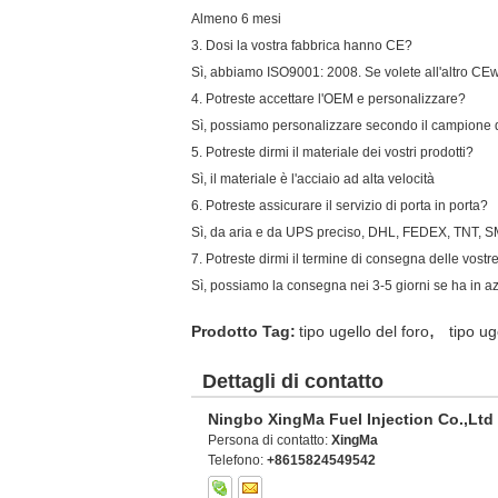
Almeno 6 mesi
3. Dosi la vostra fabbrica hanno CE?
Sì, abbiamo ISO9001: 2008. Se volete all'altro CEwe
4. Potreste accettare l'OEM e personalizzare?
Sì, possiamo personalizzare secondo il campione 
5. Potreste dirmi il materiale dei vostri prodotti?
Sì, il materiale è l'acciaio ad alta velocità
6. Potreste assicurare il servizio di porta in porta?
Sì, da aria e da UPS preciso, DHL, FEDEX, TNT, 
7. Potreste dirmi il termine di consegna delle vostr
Sì, possiamo la consegna nei 3-5 giorni se ha in 
,
Prodotto Tag:
tipo ugello del foro
tipo u
Dettagli di contatto
Ningbo XingMa Fuel Injection Co.,Ltd
Persona di contatto:
XingMa
Telefono:
+8615824549542