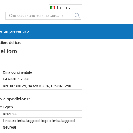
Italian
search
e un preventivo
ttore del foro
del foro
Cina continentale
ISO9001：2008
DN10PDN129, 9432610294, 1050071290
o e spedizione:
o:
12pcs
Discuss
Il nostro imballaggio di logo o imballaggio di
Neureal