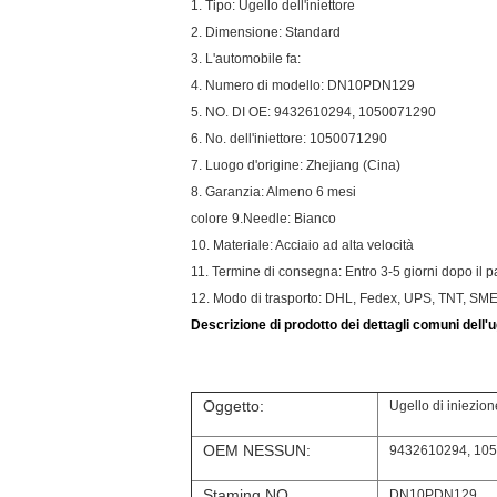
1. Tipo: Ugello dell'iniettore
2. Dimensione: Standard
3. L'automobile fa:
4. Numero di modello: DN10PDN129
5. NO. DI OE: 9432610294, 1050071290
6. No. dell'iniettore: 1050071290
7. Luogo d'origine: Zhejiang (Cina)
8. Garanzia: Almeno 6 mesi
colore 9.Needle: Bianco
10. Materiale: Acciaio ad alta velocità
11. Termine di consegna: Entro 3-5 giorni dopo il
12. Modo di trasporto: DHL, Fedex, UPS, TNT, SM
Descrizione di prodotto dei dettagli comuni dell'ug
Oggetto:
Ugello di iniezion
OEM NESSUN:
9432610294, 10
Staming NO.
DN10PDN129