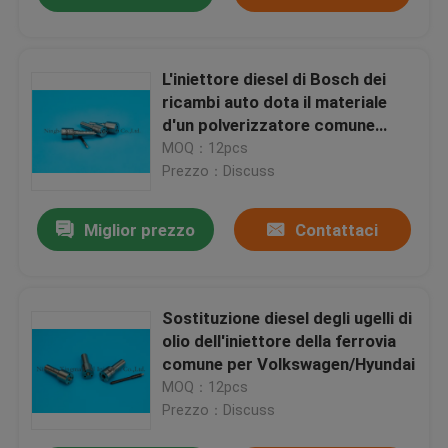
L'iniettore diesel di Bosch dei
ricambi auto dota il materiale
d'un polverizzatore comune
dell'acciaio rapido della ferrovia
MOQ：12pcs
Prezzo：Discuss
Miglior prezzo
Contattaci
Sostituzione diesel degli ugelli di
olio dell'iniettore della ferrovia
comune per Volkswagen/Hyundai
MOQ：12pcs
Prezzo：Discuss