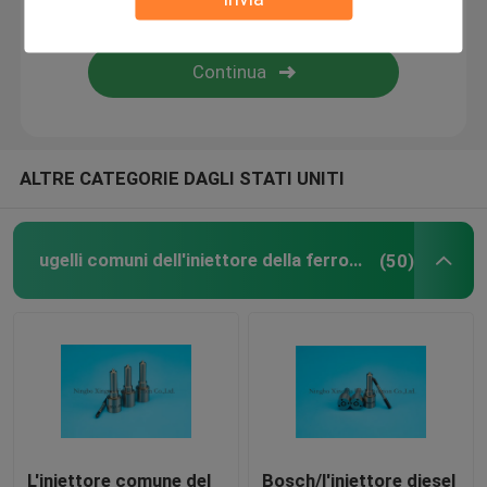
Iniettori di combustibile diesel
Valvola comune della ferrovia
ALTRE CATEGORIE DAGLI STATI UNITI
ugelli comuni dell'iniettore della ferrovia
(50)
L'iniettore comune del
Bosch/l'iniettore diesel