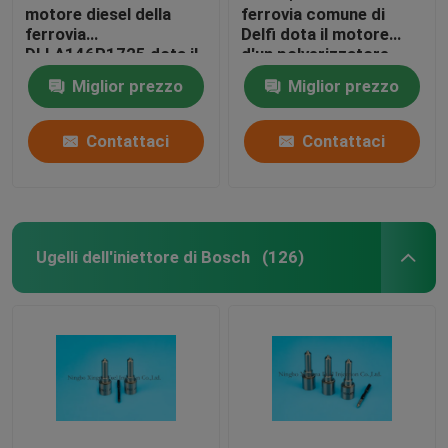
motore diesel della
ferrovia comune di
ferrovia
Delfi dota il motore
DLLA146P1725 dota il
d'un polverizzatore
materiale d'un
abbinato JMC4JB1
Miglior prezzo
Miglior prezzo
polverizzatore
dell'acciaio rapido
Contattaci
Contattaci
Ugelli dell'iniettore di Bosch
(126)