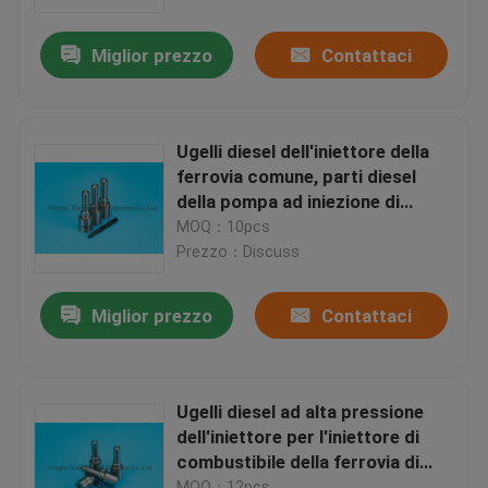
Miglior prezzo
Contattaci
Fatory Tour
Controllo di qualità
Ugelli diesel dell'iniettore della
ferrovia comune, parti diesel
Contattaci
della pompa ad iniezione di
Bosch
MOQ：10pcs
Prezzo：Discuss
Richiedere un preventivo
Miglior prezzo
Contattaci
ugelli comuni dell'iniettore della ferrovia
Ugelli dell'iniettore di Bosch
Ugelli diesel ad alta pressione
dell'iniettore per l'iniettore di
combustibile della ferrovia di
Ugelli dell'iniettore di Denso
Bosch Comon
MOQ：12pcs