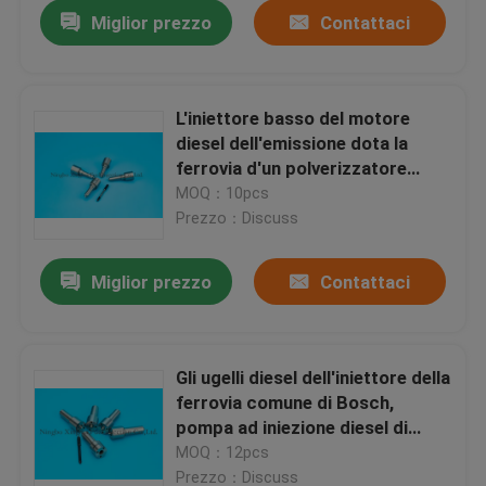
Miglior prezzo
Contattaci
L'iniettore basso del motore
diesel dell'emissione dota la
ferrovia d'un polverizzatore
comune per il camion di
MOQ：10pcs
Dongfeng Denon
Prezzo：Discuss
Miglior prezzo
Contattaci
Casa
Gli ugelli diesel dell'iniettore della
ferrovia comune di Bosch,
Prodotti
pompa ad iniezione diesel di
Bosch parte DLLA155P948
MOQ：12pcs
Chi siamo
Prezzo：Discuss