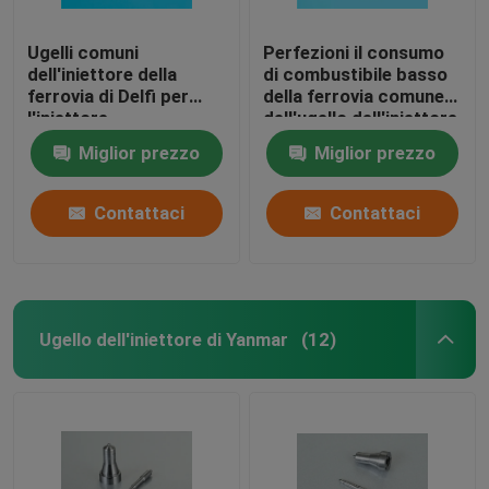
Ugelli comuni
Perfezioni il consumo
dell'iniettore della
di combustibile basso
ferrovia di Delfi per
della ferrovia comune
l'iniettore
dell'ugello dell'iniettore
BEBE4D08004/4D24004/4D24104
di combustibile di Delfi
Miglior prezzo
Miglior prezzo
del motore diesel
di progettazione
Contattaci
Contattaci
Ugello dell'iniettore di Yanmar
(12)