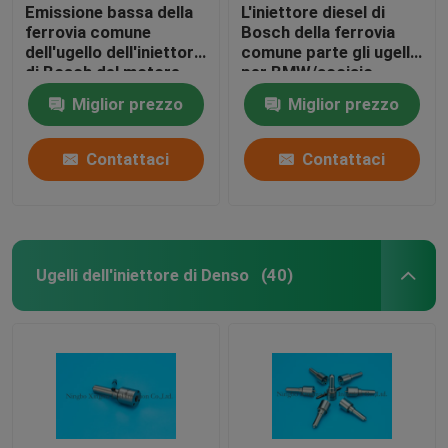
Emissione bassa della
L'iniettore diesel di
ferrovia comune
Bosch della ferrovia
dell'ugello dell'iniettore
comune parte gli ugelli
di Bosch del motore
per BMW/acciaio
diesel dei ricambi auto
rapido di Mercedes
Miglior prezzo
Miglior prezzo
Contattaci
Contattaci
Ugelli dell'iniettore di Denso
(40)