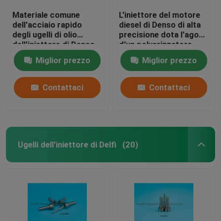
Materiale comune
L'iniettore del motore
dell'acciaio rapido
diesel di Denso di alta
degli ugelli di olio
precisione dota l'ago
dell'iniettore di Denso
d'un polverizzatore
della ferrovia
nero DLLA154P881,
Miglior prezzo
Miglior prezzo
DLLA155P960
0950006290 di colore
Contattaci
Contattaci
Ugelli dell'iniettore di Delfi
(20)