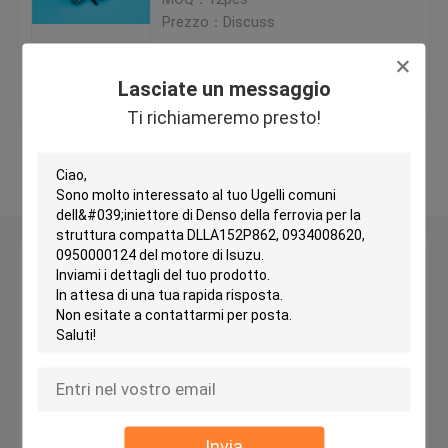
Prezzo：Discuss
Ugelli dell'iniettore di Delfi
Miglior prezzo
Contattaci
Lasciate un messaggio
Ugello dell'iniettore di Yanmar
Ti richiameremo presto!
Osservi più
Ugelli dell'iniettore di Zexel
ugelli diesel dell'iniettore
Lasciate un messaggio
Ti richiameremo presto!
Ugello dell'iniettore di combustibile
Ugelli dell'iniettore del palladio
iniettore comune della ferrovia
Invia