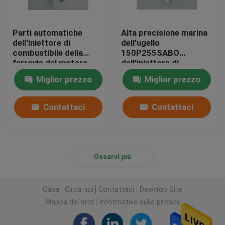
Parti automatiche
Alta precisione marina
dell'iniettore di
dell'ugello
combustibile della
150P255SABO
ferrovia del motore
dell'iniettore di
diesel di Yanmar
combustibile di Yanmar
Miglior prezzo
Miglior prezzo
dell'ugello comune
del motore
dell'iniettore
Contattaci
Contattaci
Osservi più
Casa
Circa noi
Contattaci
Desktop Site
Mappa del sito
Informativa sulla privacy