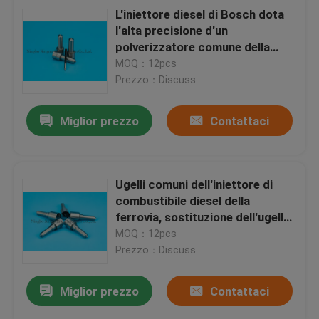
L'iniettore diesel di Bosch dota
l'alta precisione d'un
polverizzatore comune della
ferrovia della sostituzione
MOQ：12pcs
Prezzo：Discuss
Miglior prezzo
Contattaci
Ugelli comuni dell'iniettore di
combustibile diesel della
ferrovia, sostituzione dell'ugello
dell'iniettore di Cummins
MOQ：12pcs
Prezzo：Discuss
Miglior prezzo
Contattaci