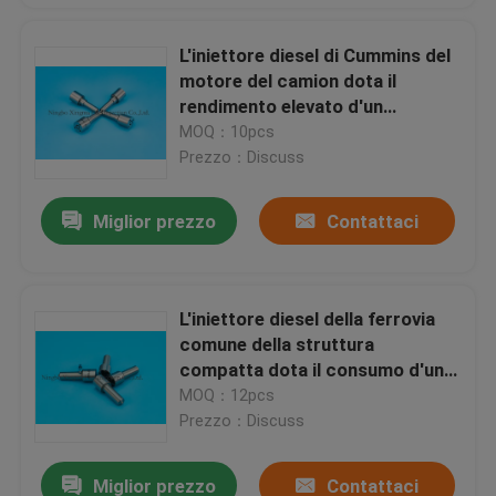
L'iniettore diesel di Cummins del
motore del camion dota il
rendimento elevato d'un
polverizzatore della ferrovia
MOQ：10pcs
comune
Prezzo：Discuss
Miglior prezzo
Contattaci
L'iniettore diesel della ferrovia
comune della struttura
compatta dota il consumo d'un
polverizzatore di combustibile
MOQ：12pcs
basso
Prezzo：Discuss
Miglior prezzo
Contattaci