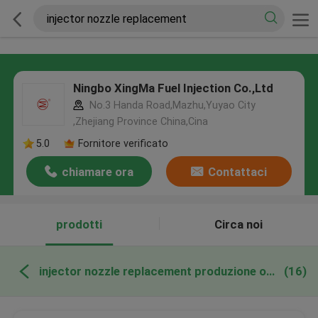
Ningbo XingMa Fuel Injection Co.,Ltd
No.3 Handa Road,Mazhu,Yuyao City
,Zhejiang Province China,Cina
5.0
Fornitore verificato
chiamare ora
Contattaci
prodotti
Circa noi
injector nozzle replacement produzione online
(16)