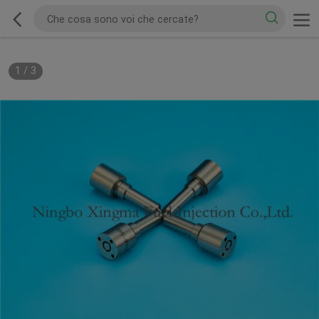
1
/
3