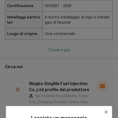
Certificazione
ISO9001：2008
Imballaggi partico
Il nostro imballaggio di logo o imballa
lari
ggio di Neureal
Luogo di origine
Cina continentale
Osservi più
Circa noi
Ningbo XingMa Fuel Injection
Co.,Ltd profilo del produttore
No.3 Handa Road,Mazhu,Yuyao
City ,Zhejiang Province China ,Cina
5.0
Fornitore verificato
Lasciate un messaggio