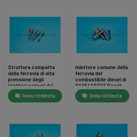
Struttura compatta
Iniettore comune della
della ferrovia di alta
ferrovia del
pressione degli
combustibile diesel di
iniettori comuni del
0445110223 Bosch,
motore diesel
iniettori diesel di
Invia richiesta
Invia richiesta
Casa
Ford/di Mercedes
Prodotti
Chi siamo