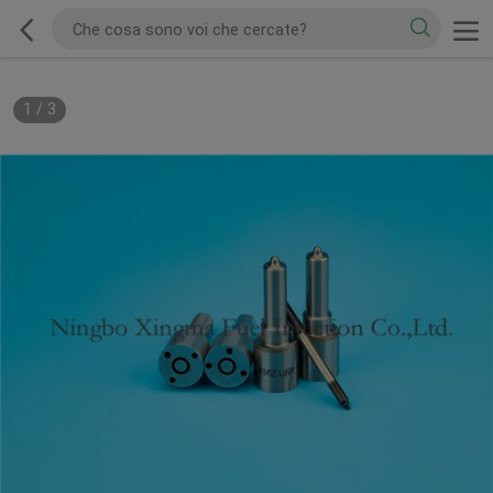
1
/
3