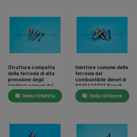
Struttura compatta
Iniettore comune della
della ferrovia di alta
ferrovia del
pressione degli
combustibile diesel di
iniettori comuni del
0445110223 Bosch,
motore diesel
iniettori diesel di
Invia richiesta
Invia richiesta
Casa
Ford/di Mercedes
Prodotti
Chi siamo