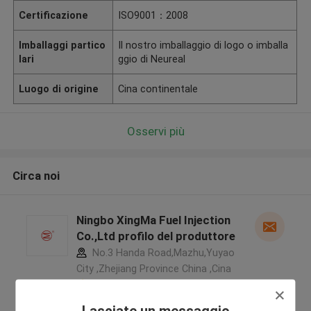
Certificazione
ISO9001：2008
Imballaggi partico
Il nostro imballaggio di logo o imballa
lari
ggio di Neureal
Luogo di origine
Cina continentale
Osservi più
Circa noi
Ningbo XingMa Fuel Injection
Co.,Ltd profilo del produttore
No.3 Handa Road,Mazhu,Yuyao
City ,Zhejiang Province China ,Cina
5.0
Fornitore verificato
Lasciate un messaggio